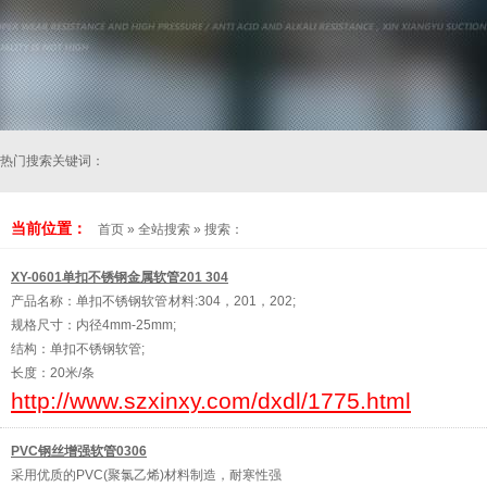
热门搜索关键词：
当前位置：
首页
»
全站搜索
» 搜索：
XY-0601单扣不锈钢金属软管201 304
产品名称：单扣不锈钢软管 材料:304，201，202;
规格尺寸：内径4mm-25mm;
结构：单扣不锈钢软管;
长度：20米/条
http://www.szxinxy.com/dxdl/1775.html
PVC钢丝增强软管0306
采用优质的PVC(聚氯乙烯)材料制造，耐寒性强