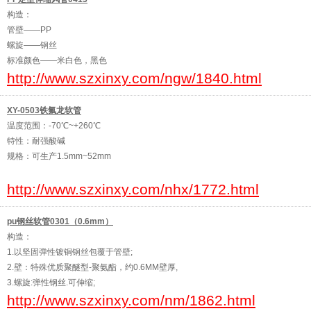
构造：
管壁——PP
螺旋——钢丝
标准颜色——米白色，黑色
http://www.szxinxy.com/ngw/1840.html
产品规格：￠38-254MM 可订做各种颜色
温度范围：-25℃-80℃
长度及压缩：1：3 1：4 1：5
XY-0503铁氟龙软管
温度范围：-70℃~+260℃
特性：耐强酸碱
规格：可生产1.5mm~52mm
http://www.szxinxy.com/nhx/1772.html
pu钢丝软管0301（0.6mm）
构造：
1.以坚固弹性镀铜钢丝包覆于管壁;
2.壁：特殊优质聚醚型-聚氨酯，约0.6MM壁厚,
3.螺旋:弹性钢丝.可伸缩;
http://www.szxinxy.com/nm/1862.html
温度范围:约-40℃至+125℃,短时间可约+150℃.