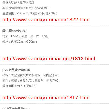
管壁透明能看见管内流体
有硬质钢丝增强受压后仍能恢复原状
温度范围：-0℃～+65℃(短时间可达+70℃)
http://www.szxinxy.com/nm/1822.html
吸尘器波纹管0207
材质：EVA/PE 颜色：黑、灰、双色
规格：内径20mm~200mm
http://www.szxinxy.com/xcqrg/1813.html
PVC钢丝波纹管0315
结构：管壁包覆硬质塑料螺旋，管内壁平滑;
原料：管壁：柔软PVC，螺旋丝：硬质PVC;
温度范围：约-5 °C至80 °C;
http://www.szxinxy.com/nm/1817.html
PP定型伸缩风管0413