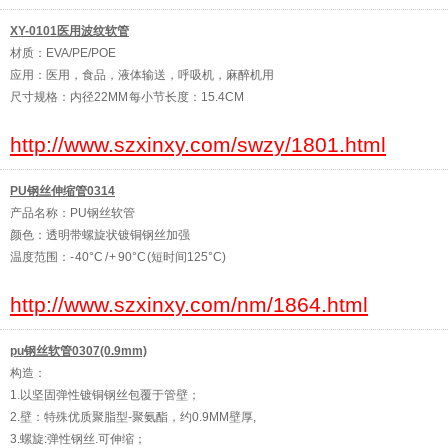
壁厚：0.6MM(非常薄的地方，不含钢丝)
XY-0101医用波纹软管
材质：EVA/PE/POE
应用：医用，食品，液体输送，呼吸机，麻醉机用
尺寸规格：内径22MM 每小节长度：15.4CM
http://www.szxinxy.com/swzy/1801.html
PU钢丝伸缩管0314
产品名称：PU钢丝软管
颜色：透明带螺旋状镀铜钢丝加强
温度范围：- 40°C / + 90°C (短时间125°C)
http://www.szxinxy.com/nm/1864.html
pu钢丝软管0307(0.9mm)
构造：
1.以坚固弹性镀铜钢丝包覆于管壁；
2.壁：特殊优质聚脂型-聚氨酯，约0.9MM壁厚,
3.螺旋:弹性钢丝.可伸缩；