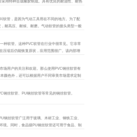
采用特种合成橡胶制成。具有优良的耐油性、耐热
紧密，使用柔软，受压变形小。 4、橡胶软管具
为20米，φ25以下可达十米甚至百米以上。 工
叫软管，是因为气动工具用在不同的地方。为了配
点
定，耐高压、耐候、耐磨。气动软管的接头类型一般
的一种软管。这种PVC软管在行业中很常见。它非常
在压缩后仍能恢复原状，应用范围很广。该内部增
凸，所以与PU钢丝软管相比，PVC钢丝增强软管能
工厂、建筑物、码头、排油、输水，还包括工厂尾
市场用户的关注和欢迎。那么使用PVC钢丝软管有
性
基本颜色外，还可以根据用户不同审美市场需求定制
放，减少占地面积。3、PVC钢丝软管具有较强的耐
材相比，使用寿命更长，实用性能更佳。4、PVC钢
C钢丝软管、PU钢丝软管等常见的钢丝软管。
PU钢丝软管广泛用于玻璃、木材工业、钢铁工业、
环境。同时，食品级PU钢丝软管还可用于食品、制