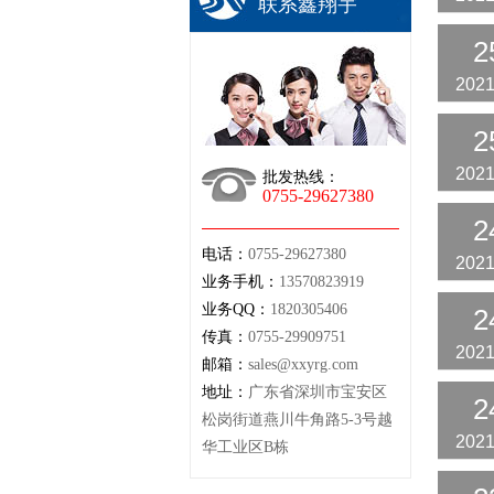
联系鑫翔宇
2
2021
2
2021
批发热线：
0755-29627380
2
电话：
0755-29627380
2021
业务手机：
13570823919
业务QQ：
1820305406
2
传真：
0755-29909751
2021
邮箱：
sales@xxyrg.com
地址：
广东省深圳市宝安区
2
松岗街道燕川牛角路5-3号越
2021
华工业区B栋