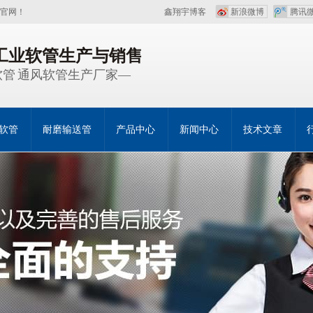
官网！
鑫翔宇博客
新浪微博
腾讯
注工业软管生产与销售
管 通风软管生产厂家—
软管
耐磨输送管
产品中心
新闻中心
技术文章