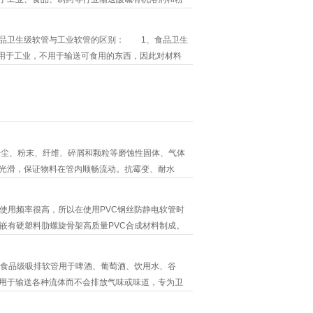
老化性能的硅橡胶制成。可在超过200度的高温环
和化学品等产品。软管采用普通硅橡胶材料，通过
卫生级软管与工业软管的区别： 1、食品卫生
过氧化物
用于工业，不用于输送可食用的东西，因此对材料
软管? 因为食品卫生级软管的生产非常严格，从
到卫生级，对造粒的要求更加严格。软管生产设备
为食品卫
粉尘、粉末、纤维、碎屑和颗粒等磨蚀性固体、气体
光滑，保证物料在管内顺畅流动。抗霉变、耐水
用频率很高，所以在使用PVC钢丝防静电软管时
嵌有硬塑料肋螺旋骨架高质量PVC合成材料制成。
紫外线的原材料，具有很高的抗老化性能。 所述
性和高耐负压。适用于工业、农业和水利、空调和通
物。食品级吸排软管用于啤酒、葡萄酒、饮用水、谷
粉
用于输送各种流体而不会排放气味或味道，专为卫