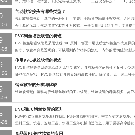
-06
精、燃料油、润滑油、乳化液等液压流体。 工业软管特点： 1、胶管
性和耐老化性。 2、胶管承压高，脉冲性能优良。 3、胶管本体连接
气动软管接头有哪些类型？
0
有优良的抗弯曲和抗疲劳性能。 5、钢丝编织胶管长度大。φ32以上定长
气动软管是气动工具中的一种附件，主要用于输送或输送压缩空气。之所以
业软管简介： 1、工业软管外观： 与硬管不同，工业软管最大的特
-06
合工具的运动，气动管道的材料相对较软。一般采用PU原料生产，质量稳
分为以下三大类：
PVC钢丝增强软管的特点
9
PVC钢丝增强软管是采用优质PVC原料，包覆一层优质镀铜钢丝作为支撑
-06
耐寒。软管本身是透明的，可以看到内部物体的流动，内部的硬钢丝加强筋
强PVC钢丝软管是光滑透亮，而且它不属于一样的PU钢丝软管。内部有凹
使用PVC钢丝软管的优点
9
够流通的物质要有限得多。它们可用于各种类型的机械输油、水连接装配、
PVC钢丝软管是以聚氯乙烯为原料制成的。具有极强的耐热性和韧性，受到
气粉原料输送管道、地下管道系统、泥沙输送，这些是PU软管无法做到的
-06
哪些优点呢?1、PVC钢丝软管具有良好的装饰性能。除了黄、蓝、绿三种
各种色料。2、PVC钢丝软管使用方便，长度可随意改变，不用时可折叠存
钢丝软管的分类与比较
9
腐蚀性和抗变形能力，在使用过程中不易老化、变形、开裂。与其他塑料管
钢丝软管是由塑料与弹性钢丝制成的工业软管。钢丝软管的种类很多，如PV
丝软管可广泛应用于大型建筑、矿区、农林牧场、天然草原等场所，作
-06
PVC和PU钢丝软管的区别
8
PU钢丝软管由聚氨酯原料制成。PU是聚氨酯的缩写。中文名称为聚氨酯。
-06
塑料工业、坑道、造船工业、水泥工业等机械输送管道，用于需要高摩擦的
药、饮料等行业。PU钢丝软管能更好的满足各行业的耐磨输送要求。
食品级PU钢丝软管的应用