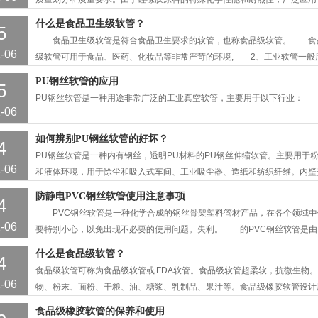
尘、颗粒等固体。 工业级硅胶软管主要由具有特殊耐高温、化学惰性和耐
什么是食品卫生级软管？
5
境下长时间连续工作，并能抵抗紫外线和老化。它们通常用于运输工业材料
食品卫生级软管是符合食品卫生要求的软管，也称食品级软管。 食品
挤出生产。 食品级硅胶软管采用符合食品级要求的二氧化硅材料生产。
-06
级软管可用于食品、医药、化妆品等非常严苛的环境; 2、工业软管一般
的环保和卫生要求不那么严格。 为什么食品卫生级软管价格远高于工业
PU钢丝软管的应用
5
原材料的角度来说，必须使用通过食品级认证的原材料，而且原材料需要达
PU钢丝软管是一种用途非常广泛的工业真空软管，主要用于以下行业：
为共用，车间必须使用无尘车间。在这样的环境下生产出来的软管才真正称
-06
如何辨别PU钢丝软管的好坏？
4
PU钢丝软管是一种内有钢丝，透明PU材料的PU钢丝伸缩软管。主要用于
-06
和液体环境，用于除尘和吸入式车间、工业吸尘器、造纸和纺织纤维。内壁
解，螺旋钢丝接地后可释放静电。
防静电PVC钢丝软管使用注意事项
4
PVC钢丝软管是一种化学合成的钢丝骨架塑料管材产品，在各个领域中使
-06
要特别小心，以免出现不必要的使用问题。失利。 的PVC钢丝软管是由
内外壁光滑，弯曲半径小。具有良好的耐负压性。该材料富含抗老化和抗
什么是食品级软管？
4
PVC透明钢丝软管材料在重量上更轻，管体是透明的，并具有优异的耐候
食品级软管可称为食品级软管或 FDA 软管。食品级软管超柔软，抗微生
风系统。可输送土木工程中的气体、焊接烟尘、粉尘(中等耐磨性)、真空吸
-06
物、粉末、面粉、干粮、油、糖浆、乳制品、果汁等。食品级橡胶软管设计
生吸水和排水应用而设计。
食品级橡胶软管的保养和使用