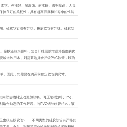
、柔软、弹性好、耐腐蚀、耐水解、透明度高、无毒
保持良好的柔韧性，具有超高强度和长寿命的性能
闻。硅胶软管没有异味。橡胶软管有异味。硅胶软
网管。是以涤纶为原料，复合纤维层以增强其强度的优
要输送饮用水，则需要选择食品级PVC软管，以确
简单。因此，您需要在购买前确定软管的尺寸。
壁使物料流动更加顺畅。可压缩(拉伸比 1:5)，
别适合动态的工作环境。与PVC钢丝软管相比，该
、PE管、软硬PVC管及部分金属管。
卫生级硅胶软管? 不同类型的硅胶软管有严格的
于工业、食品、制药等行业输送酸碱有机溶剂和粉