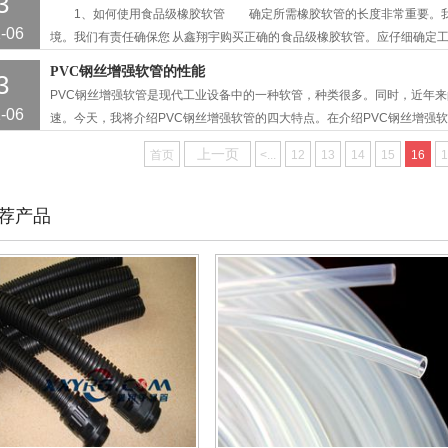
3
1、如何使用食品级橡胶软管 确定所需橡胶软管的长度非常重要。我
-06
境。我们有责任确保您 从鑫翔宇购买正确的 食品级橡胶软管。应仔细确定
超过最大允许值，这将大大缩短酒等食品级软管的使用寿命。 2.安装食
PVC钢丝增强软管的性能
3
小于所述指定的最小值，所述的使用寿命被安装空气软管 将大大缩短。因
PVC钢丝增强软管是现代工业设备中的一种软管，种类很多。同时，近年来
的弯曲半径信息 。 3、空气橡胶软管的保养 清洗：建议使
-06
速。今天，我将介绍PVC钢丝增强软管的四大特点。在介绍PVC钢丝增强
软管的优点。该产品具有重量轻、耐腐蚀、抗压强度高等特点。高、卫生安
上一页
首页
<...
12
13
14
15
16
1
荐产品