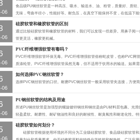
8
食品级PU钢丝软管是一种高压、吸水、输送水、油、粉管，质量好、质轻
-06
无味，弯曲半径小，性能好等。耐负压，在真空下能保持不变，在低温下能
特点。
硅胶软管和橡胶软管的区别
8
通过比较硅胶软管和橡胶软管的材料，我们可以发现一些差异。用鼻子闻一
-06
管更灵活，橡胶更机械。
PVC纤维增强软管有毒吗？
6
PVC纤维增强软管环保无毒。PVC纤维增强软管俗称蛇皮管，也称PVC
-06
质涤纶管。PVC纤维增强软管虽然无毒，但不适用于饮用水的输送。如果需
保安全。
如何选择PVC钢丝软管？
6
选择PVC钢丝软管的口径。耐磨PVC钢丝软管一般采用软管夹连接，方便
-06
PU钢丝软管的结构及用途
6
所述PU钢丝软管是加强型的螺旋镀锌钢丝和钢丝是由PU材料层包裹。光滑的内
-06
轻盈柔软。耐磨性、耐矿物油性和良好的耐候性、耐臭氧性和耐老化性。特
工艺使软管具有更强的弯曲张力，不含卤素，更环保。可替代普通橡胶增强管
硅胶软管如何划分？
5
硅胶软管根据使用环境的不同分为工业级硅胶软管、食品级硅胶软管和
-06
质量划分和质量要求。由于硅橡胶原料的特殊化学性能和耐热性，广泛应用