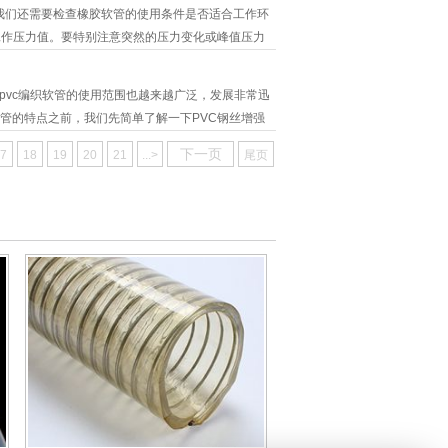
们还需要检查橡胶软管的使用条件是否适合工作环
工作压力值。要特别注意突然的压力变化或峰值压力
品级橡胶软管 如果食品级橡胶软管 当弯曲半径
此，在安装前，建议您咨询，特别是食品级橡胶软管
pvc编织软管的使用范围也越来越广泛，发展非常迅
软管的特点之前，我们先简单了解一下PVC钢丝增强
全、流阻小、节能等优点。具体内容我们看文章。
下一页
7
18
19
20
21
...>
尾页