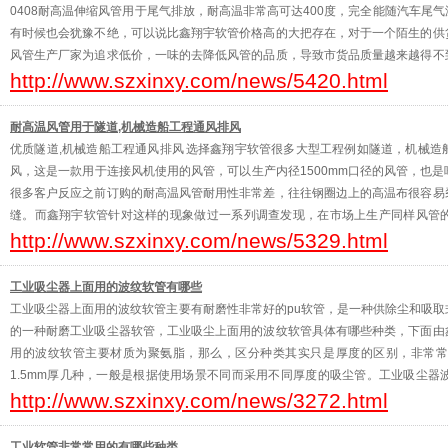
0408耐高温伸缩风管用于尾气排放，耐高温非常高可达400度，完全能随汽车尾
有时候也会犹豫不绝，可以说比鑫翔宇软管价格高的大把存在，对于一个陌生的供
风管生产厂家为追求低价，一味的去降低风管的品质，导致市货品质量越来越得不
http://www.szxinxy.com/news/5420.html
较一些厂家要略高一点，因为鑫翔宇一直坚持质量为上
耐高温风管用于隧道,机械造船工程通风排风
优质隧道,机械造船工程通风排风 选择鑫翔宇软管很多大型工程例如隧道，机械
风，这是一款用于连接风机使用的风管，可以生产内径1500mm口径的风管，也
很多客户反应之前订购的耐高温风管耐用性非常差，往往钢圈边上的高温布很容易
缝。而鑫翔宇软管针对这样的现象做过一系列调查发现，在市场上生产同样风管
http://www.szxinxy.com/news/5329.html
布，且厚度非常的薄，鑫翔宇采用的是0.5mm厚600D的布，
工业吸尘器上面用的波纹软管有哪些
工业吸尘器上面用的波纹软管主要有耐磨性非常好的pu软管，是一种供除尘和吸
的一种耐磨工业吸尘器软管，工业吸尘上面用的波纹软管具体有哪些种类，下面由
用的波纹软管主要材质为聚氨脂，那么，区分种类其实只是厚度的区别，非常常用的在
1.5mm厚几种，一般是根据使用场景不同而采用不同厚度的吸尘管。工业吸尘
http://www.szxinxy.com/news/3272.html
维、屑片和颗粒，气体和液体环境，抗菌及水解,良好的抗化学
工业软管非常常用的有哪些种类