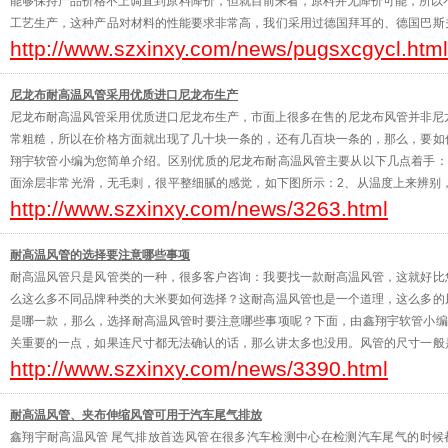
能够保持产品价格不上调直到原料降价，但就目前来看，原料并无降价可能，所以
工艺生产，这种产品对材料的性能要求非常高，我们采用过德国拜耳的、德国巴斯
http://www.szxinxy.com/news/pugsxcgycl.html
于产品，我们一直坚持用高品质的原料，以保证产品的性能。基本上
尼龙布耐高温风管采用优质进口尼龙布生产
尼龙布耐高温风管采用优质进口尼龙布生产，市面上很多在售的尼龙布风管并非尼
常粗糙，所以在价格方面就出现了几十块一条的，还有几百块一条的，那么，要如
翔宇软管小编为您简单介绍。区别优质的尼龙布耐高温风管主要从以下几点着手：
面涂层非常光滑，无毛刺，很平整细腻的感觉，如下图所示：2、从温度上来辨别
http://www.szxinxy.com/news/3263.html
使用，瞬间可以达到130度，劣质的高温风管耐温在60度，瞬间
耐高温风管的选择要注意哪些事项
耐高温风管只是风管类的一种，很多客户咨询：我要找一款耐高温风管，这就好比
么这么多不同品牌种类的大米要如何选择？这耐高温风管也是一个道理，这么多的
是哪一款，那么，选择耐高温风管时要注意哪些事项呢？下面，由鑫翔宇软管小编
关重要的一点，如果连尺寸都无法确认的话，那么讲太多也没用。风管的尺寸一般
http://www.szxinxy.com/news/3390.html
温风管内径的尺寸。2、既然是耐高温风管，那么温度也是很重要的一项
耐高温风管、夹布伸缩风管可用于汽车尾气排放
鑫翔宇耐高温风管 尾气排放首选风管在很多汽车检测中心在检测汽车尾气的时候