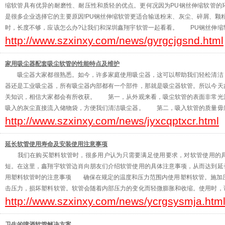
缩软管具有优异的耐磨性、耐压性和质轻的优点。更何况因为PU钢丝伸缩软管的
是很多企业选择它的主要原因!PU钢丝伸缩软管更适合输送粉末、灰尘、碎屑、颗
时，长度不够，应该怎么办?让我们和深圳鑫翔宇软管一起看看。 PU钢丝伸缩
http://www.szxinxy.com/news/gyrgcjgsnd.html
在生产过程中的局限性，国内一般生产标准为10m、15
家用吸尘器配套吸尘软管的性能特点及维护
吸尘器大家都很熟悉。如今，许多家庭使用吸尘器，这可以帮助我们轻松清洁，
器还是工业吸尘器，所有吸尘器内部都有一个部件，那就是吸尘器软管。所以今天
关知识，相信大家都会有所收获。 第一，从外观来看，吸尘软管的表面非常光
吸入的灰尘直接流入储物袋，方便我们清洁吸尘器。 第二，吸入软管的质量毋
http://www.szxinxy.com/news/jyxcqptxcr.html
产品质量。只有质量达到标准，我们的产品才能长期使用。鑫翔宇生产的
延长软管使用寿命及安装使用注意事项
我们在购买塑料软管时，很多用户认为只需要满足使用要求，对软管使用的具
短。在这里，鑫翔宇软管边肖向朋友们介绍软管使用的具体注意事项，从而达到
用塑料软管时的注意事项 确保在规定的温度和压力范围内使用塑料软管。施加压
击压力，损坏塑料软管。软管会随着内部压力的变化而轻微膨胀和收缩。使用时，
http://www.szxinxy.com/news/ycrgsysmja.htm
软管应适合待装载的流体。当您不确定所使用的软管是否适合某种流体时
卫生的啤酒软管解决方案