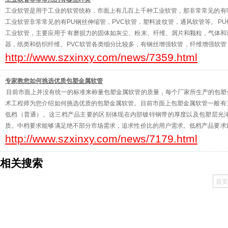
工业软管是用于工业的软管统称，市面上有几百上千种工业软管，那非常常见的有
工业软管非常常见的有PU钢丝伸缩管，PVC软管，塑料波纹管，通风软管等。 P
工业软管，主要应用于 有磨损力的固体如灰尘、粉末、纤维、屑片和颗粒，气体
器，纸类和纺织纤维。PVC软管各类细分比较多，有钢丝增强软管，纤维增强软
http://www.szxinxy.com/news/7359.html
程、矿井、油库、石化设备等的液体、气体、油类、粉状物料的输
专家教您如何挑选优质包塑金属软管
目前市面上并没有统一的标准来称量包塑金属软管的质量，每个厂家所生产的包塑
术工程师为您介绍如何挑选优质的包塑金属软管。目前市面上包塑金属软管一般有
低档（普通）。这三档产品主要的区别体现在内部镀锌钢带的厚度以及包塑层光
质。中档要求能够满足绝不部分市场需求，追求性价比的用户需求。低档产品要求
http://www.szxinxy.com/news/7179.html
注重价格的用户。简易区分这三档有一下三个方式：（1）看
相关搜索
首页