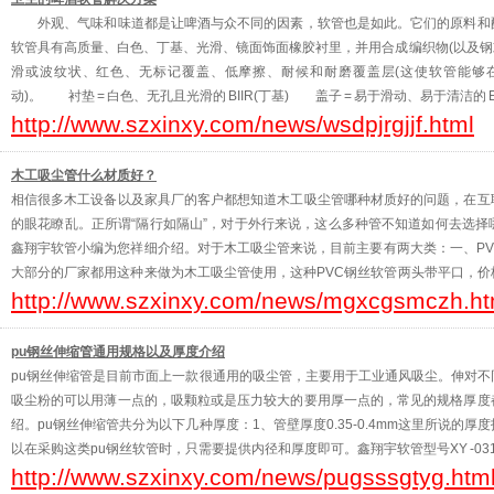
外观、气味和味道都是让啤酒与众不同的因素，软管也是如此。它们的原料和配
软管具有高质量、白色、丁基、光滑、镜面饰面橡胶衬里，并用合成编织物(以及钢或
滑或波纹状、红色、无标记覆盖、低摩擦、耐候和耐磨覆盖层(这使软管能够
动)。 衬垫 = 白色、无孔且光滑的 BIIR(丁基) 盖子 = 易于滑动、易于清洁的
http://www.szxinxy.com/news/wsdpjrgjjf.html
龙螺旋 封面颜色选项 =
木工吸尘管什么材质好？
相信很多木工设备以及家具厂的客户都想知道木工吸尘管哪种材质好的问题，在互
的眼花瞭乱。正所谓“隔行如隔山”，对于外行来说，这么多种管不知道如何去选
鑫翔宇软管小编为您祥细介绍。对于木工吸尘管来说，目前主要有两大类：一、P
大部分的厂家都用这种来做为木工吸尘管使用，这种PVC钢丝软管两头带平口，
http://www.szxinxy.com/news/mgxcgsmczh.ht
便宜，但有几个弊端，在冬天或者北方
pu钢丝伸缩管通用规格以及厚度介绍
pu钢丝伸缩管是目前市面上一款很通用的吸尘管，主要用于工业通风吸尘。伸对
吸尘粉的可以用薄一点的，吸颗粒或是压力较大的要用厚一点的，常见的规格厚度
绍。pu钢丝伸缩管共分为以下几种厚度：1、管壁厚度0.35-0.4mm这里所说的
以在采购这类pu钢丝软管时，只需要提供内径和厚度即可。鑫翔宇软管型号XY -0
http://www.szxinxy.com/news/pugsssgtyg.htm
管子越薄，其伸缩性越好，所以如果使用场景