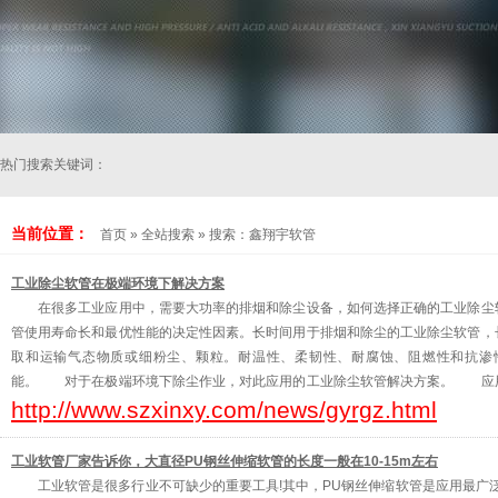
热门搜索关键词：
当前位置：
首页
»
全站搜索
» 搜索：鑫翔宇软管
工业除尘软管在极端环境下解决方案
在很多工业应用中，需要大功率的排烟和除尘设备，如何选择正确的工业除尘软
管使用寿命长和最优性能的决定性因素。长时间用于排烟和除尘的工业除尘软管，
取和运输气态物质或细粉尘、颗粒。耐温性、柔韧性、耐腐蚀、阻燃性和抗渗
能。 对于在极端环境下除尘作业，对此应用的工业除尘软管解决方案。 应用
http://www.szxinxy.com/news/gyrgz.html
换间隔的时间就会大大的延长，这就会使我们鑫翔宇软管一站式软管生产商对排
工业软管厂家告诉你，大直径PU钢丝伸缩软管的长度一般在10-15m左右
工业软管是很多行业不可缺少的重要工具!其中，PU钢丝伸缩软管是应用最广泛