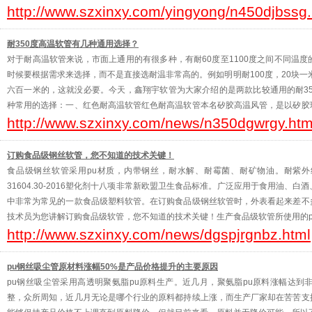
http://www.szxinxy.com/yingyong/n450djbssg.
布伸缩风管来说更加如此。您在互联网一
耐350度高温软管有几种通用选择？
对于耐高温软管来说，市面上通用的有很多种，有耐60度至1100度之间不同温
时候要根据需求来选择，而不是直接选耐温非常高的。例如明明耐100度，20块一
六百一米的，这就没必要。今天，鑫翔宇软管为大家介绍的是两款比较通用的耐35
种常用的选择：一、红色耐高温软管红色耐高温软管本名矽胶高温风管，是以矽胶
http://www.szxinxy.com/news/n350dgwrgy.htm
粘接钢丝之上、下层以强化附着粘力及拉力生产。矽胶高
订购食品级钢丝软管，您不知道的技术关键！
食品级钢丝软管采用pu材质，内带钢丝，耐水解、耐霉菌、耐矿物油。耐紫外
31604.30-2016塑化剂十八项非常新欧盟卫生食品标准。广泛应用于食用油、
中非常为常见的一款食品级塑料软管。在订购食品级钢丝软管时，外表看起来差不
技术员为您讲解订购食品级软管，您不知道的技术关键！生产食品级软管所使用的
http://www.szxinxy.com/news/dgspjrgnbz.html
者之间的区别，认为都是聚氨脂pu材料，都能使用。然而，两
pu钢丝吸尘管原材料涨幅50%是产品价格提升的主要原因
pu钢丝吸尘管采用高透明聚氨脂pu原料生产。近几月，聚氨脂pu原料涨幅达到
整，众所周知，近几月无论是哪个行业的原料都持续上涨，而生产厂家却在苦苦支