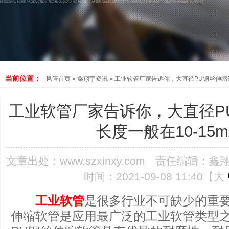
当前位置：
风管首页
»
鑫翔宇资讯
»
工业软管厂家告诉你，大直径PU钢丝伸缩软
工业软管厂家告诉你，大直径P
长度一般在10-15
文章出处：
www.szxinxy.com
责任编辑：鑫
时间：2021-09-08 11:40【
大
工业软管
是很多行业不可缺少的重要
伸缩软管是应用最广泛的工业软管类型