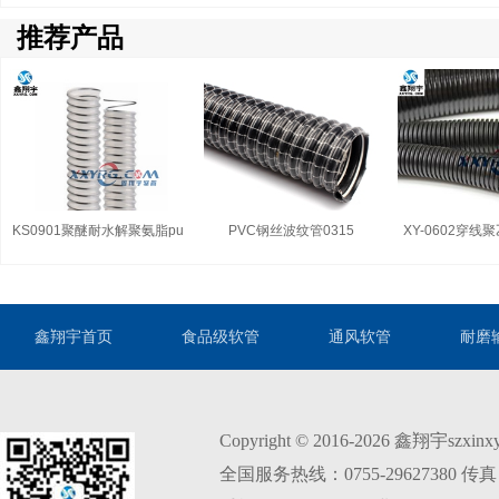
推荐产品
KS0901聚醚耐水解聚氨脂pu
PVC钢丝波纹管0315
XY-0602穿线
透明钢丝软管（食品级）
波纹软
鑫翔宇首页
食品级软管
通风软管
耐磨
Copyright © 2016-2026 鑫翔宇szxi
全国服务热线：0755-29627380 传真：0