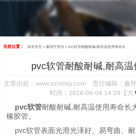
当前位置：
风管首页
»
鑫翔宇资讯
»
pvc软管耐酸耐碱,耐高温使用寿命长
pvc软管耐酸耐碱,耐高
文章出处：
www.szxinxy.com
责任编辑：鑫
时间：2016-06-04 14:29【
大
pvc软管
耐酸耐碱,耐高温使用寿命长
橡胶管。
pvc软管表面光滑光泽好、易弯曲、