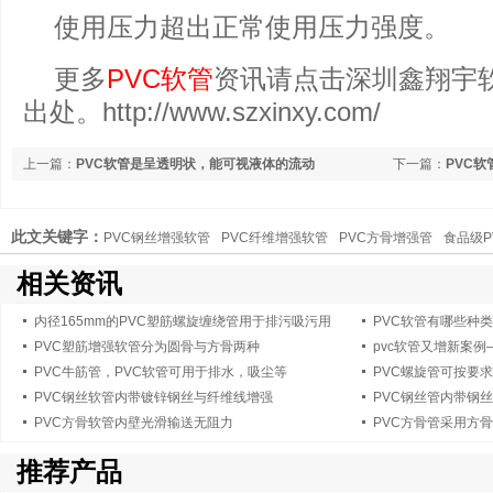
使用压力超出正常使用压力强度。
更多
PVC软管
资讯请点击深圳鑫翔宇
出处。http://www.szxinxy.com/
上一篇：
PVC软管是呈透明状，能可视液体的流动
下一篇：
PVC
此文关键字：
PVC钢丝增强软管
PVC纤维增强软管
PVC方骨增强管
食品级P
相关资讯
内径165mm的PVC塑筋螺旋缠绕管用于排污吸污用
PVC软管有哪些种
PVC塑筋增强软管分为圆骨与方骨两种
pvc软管又增新案
PVC牛筋管，PVC软管可用于排水，吸尘等
PVC螺旋管可按要
PVC钢丝软管内带镀锌钢丝与纤维线增强
PVC钢丝管内带钢
PVC方骨软管内壁光滑输送无阻力
PVC方骨管采用方
推荐产品