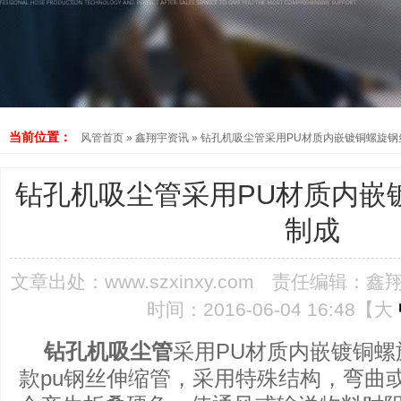
当前位置：
风管首页
»
鑫翔宇资讯
»
钻孔机吸尘管采用PU材质内嵌镀铜螺旋钢
钻孔机吸尘管采用PU材质内嵌
制成
文章出处：
www.szxinxy.com
责任编辑：鑫
时间：2016-06-04 16:48【
大
钻孔机吸尘管
采用PU材质内嵌镀铜
款pu钢丝伸缩管，采用特殊结构，弯曲