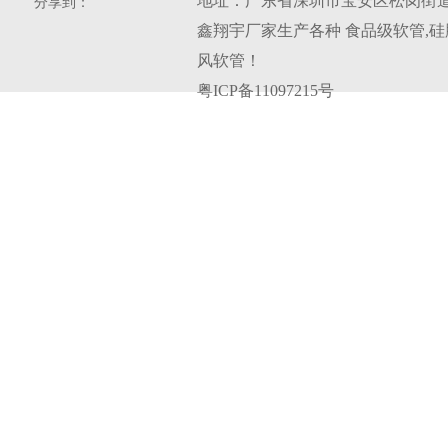
地址：广东省深圳市宝安区松岗街道
分享到：
鑫翔宇厂家生产各种
食品级软管
,
硅
风软管
！
粤ICP备11097215号