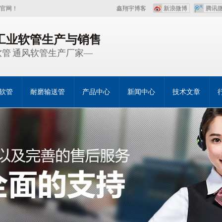
官网！
鑫翔宇博客
新浪微博
腾讯
注工业软管生产与销售
管 通风软管生产厂家—
软管
耐磨输送管
产品中心
新闻中心
技术文章