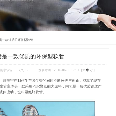
是一款优质的环保型软管
管是一款优质的环保型软管
翔宇软管
人气：
-
发表时间：2016-06-08 17:31【
大
中
小
】
，鑫翔宇在制作生产吸尘管的同时不断改进与创新，成就了现在
尘管主体是一款采用PUR
聚氨酯为原料，内包覆一层优质钢丝作
液体流动，也叫聚氨脂软管。