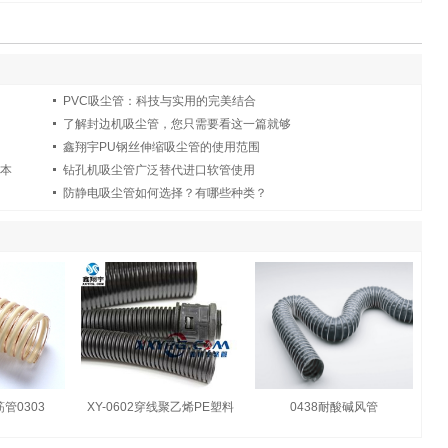
PVC吸尘管：科技与实用的完美结合
了解封边机吸尘管，您只需要看这一篇就够
鑫翔宇PU钢丝伸缩吸尘管的使用范围
为本
钻孔机吸尘管广泛替代进口软管使用
防静电吸尘管如何选择？有哪些种类？
管0303
XY-0602穿线聚乙烯PE塑料
0438耐酸碱风管
波纹软管