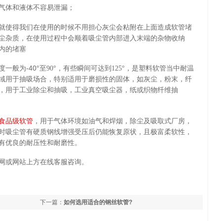
气体和液体不容易泄漏；
就使得我们在使用的时候不用担心灰尘会粘附在上面造成软管堵
尘杂质，在使用过程中会顺着吸尘管内部进入末端的杂物收纳
内的堵塞
一般为-40°
至90°
，有些瞬间可达到125°
，是塑料软管当中耐温
域用于抽吸场合，特别适用于磨损性的固体，如灰尘，粉末，纤
，用于工业除尘和抽吸，工业真空吸尘器，纸或织物纤维抽
食品级软管
，用于气体环境如油气和焊烟，除尘及吸取式厂房，
时吸尘管有硬质钢线增强受压后仍能恢复原状，且极富柔软性，
有优良的耐压性和耐磨性。
网或网站上方在线客服咨询。
下一篇：
如何选用适合的钢丝软管?