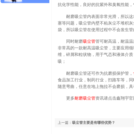
抗化学性能，良好的抗紫外和臭氧性能，
耐磨吸尘管
内表面非常光滑，所以这
塞等问题，吸尘管内壁不粘灰尘不堆积灰
袋，所以吸尘管在使用过程中不会发生管
同时
耐磨
吸尘管
管可耐高温，耐温温度
非常高的一款耐高温吸尘管，主要应用领
维，碎屑和粒状物，用于气态和液体介质
吸；
耐磨吸尘管
还可作为抗磨损保护管，
食品加工行业，制药行业，扫路车等，同
随意弯曲，任意在地上拖拉不会磨损，具
更多
耐磨吸尘管
资讯请点击鑫翔宇官
上一篇：
吸尘管主要是有哪些优势？