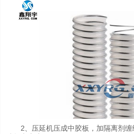
2、压延机压成中胶板，加隔离剂缠