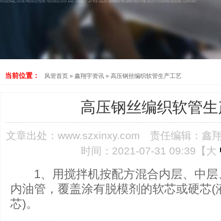
当前位置：
风管首页
»
鑫翔宇资讯
»
高压钢丝编织软管生产工艺
高压钢丝编织软管生
文章出处：
www.szxinxy.com
责任编辑：鑫
时间：2021-07-31 09:39【
大
1、用搅拌机按配方混合内层、中层、
内油管，覆盖涂有脱模剂的软芯或硬芯(
芯)。