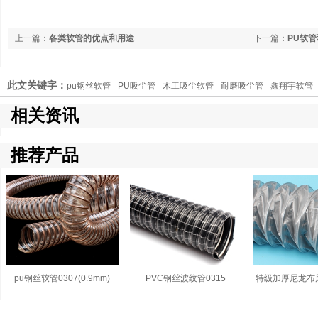
上一篇：
各类软管的优点和用途
下一篇：
PU软管
此文关键字：
pu钢丝软管
PU吸尘管
木工吸尘软管
耐磨吸尘管
鑫翔宇软管
相关资讯
推荐产品
pu钢丝软管0307(0.9mm)
PVC钢丝波纹管0315
特级加厚尼龙布风