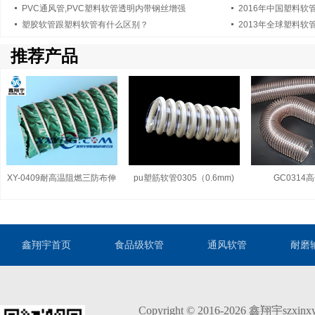
PVC通风管,PVC塑料软管透明内带钢丝增强
2016年中国塑料软
塑胶软管跟塑料软管有什么区别？
2013年全球塑料
推荐产品
XY-0409耐高温阻燃三防布伸
pu塑筋软管0305（0.6mm)
GC0314
缩通风软管
鑫翔宇首页
食品级软管
通风软管
耐磨
Copyright © 2016-2026 鑫翔宇szxi