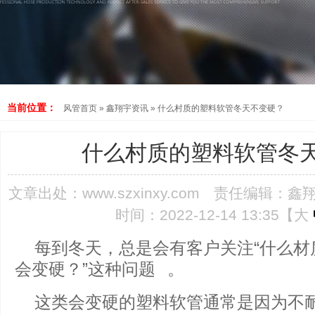
当前位置：
风管首页
»
鑫翔宇资讯
»
什么村质的塑料软管冬天不变硬？
什么村质的塑料软管冬
文章出处：
www.szxinxy.com
责任编辑：鑫
时间：2022-12-14 13:35【
大
每到冬天，总是会有客户关注“什么材
会变硬？”这种问题 。
这类会变硬的塑料软管通常是因为不