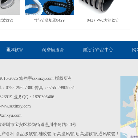
钢丝波纹管
竹节管吸烟罩0429
0417 PVC方筋软管
通风软管
耐磨输送管
鑫翔宇产品中心
网
© 2016-2026 鑫翔宇szxinxy.com 版权所有
55-29627380 传真：0755-29909751
23919 业务QQ：1820305406
ww.szxinxy.com
s@xinxyu.com
深圳市宝安区松岗街道燕川牛角路5-3号
生产各种
食品级软管
,
硅胶管
,
耐高温风管
,
耐高温软管
,
通风软管
！