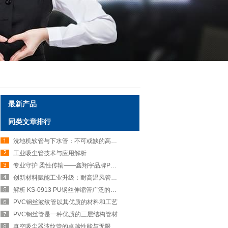
最新产品
同类文章排行
洗地机软管与下水管：不可或缺的高效清洁伙伴
工业吸尘管技术与应用解析
专业守护 柔性传输——鑫翔宇品牌PVC钢丝波纹管
创新材料赋能工业升级：耐高温风管的性能优势与多元应用
解析 KS-0913 PU钢丝伸缩管广泛的应用场景
PVC钢丝波纹管以其优质的材料和工艺
PVC钢丝管是一种优质的三层结构管材
真空吸尘器波纹管的卓越性能与无限可能