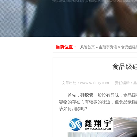
当前位置：
风管首页
»
鑫翔宇资讯
»
食品级硅
食品级
文章出处：
www.szxinxy.com
责任编辑：鑫
首先，
硅胶管
一般没有异味，食品级
容物的存在而有轻微的味道，但食品级硅
该如何消除呢?