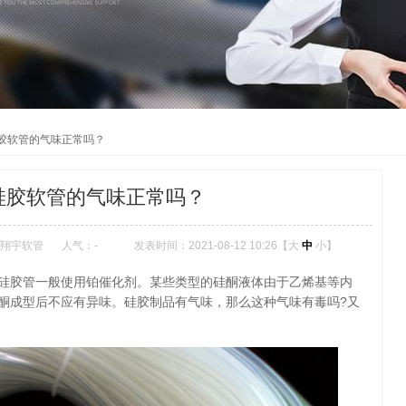
胶软管的气味正常吗？
硅胶软管的气味正常吗？
翔宇软管
人气：
-
发表时间：2021-08-12 10:26【
大
中
小
】
硅胶管一般使用铂催化剂。某些类型的硅酮液体由于乙烯基等内
酮成型后不应有异味。硅胶制品有气味，那么这种气味有毒吗?又