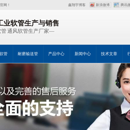
官网！
鑫翔宇博客
新浪微博
腾讯
注工业软管生产与销售
管 通风软管生产厂家—
软管
耐磨输送管
产品中心
新闻中心
技术文章