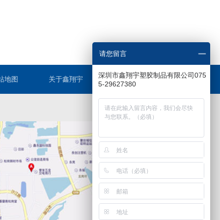
请您留言
深圳市鑫翔宇塑胶制品有限公司075
站地图
关于鑫翔宇
联系鑫翔宇
5-29627380