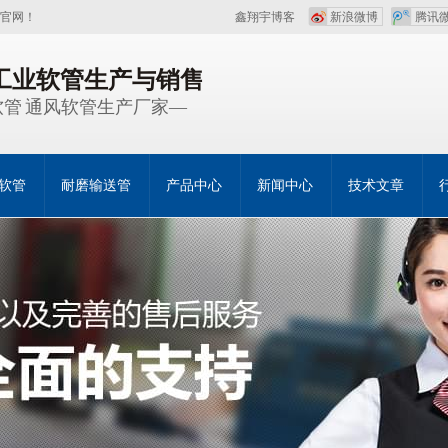
官网！
鑫翔宇博客
新浪微博
腾讯
注工业软管生产与销售
管 通风软管生产厂家—
软管
耐磨输送管
产品中心
新闻中心
技术文章