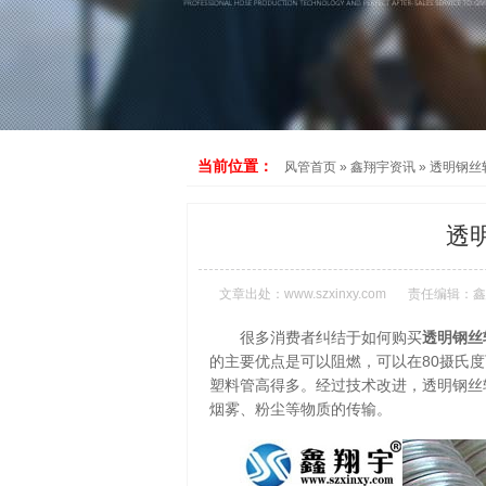
当前位置：
风管首页
»
鑫翔宇资讯
»
透明钢丝
透
文章出处：
www.szxinxy.com
责任编辑：鑫
很多消费者纠结于如何购买
透明钢丝
的主要优点是可以阻燃，可以在80摄氏
塑料管高得多。经过技术改进，透明钢丝
烟雾、粉尘等物质的传输。