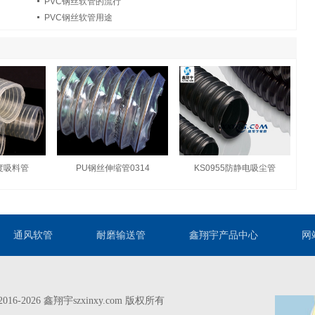
PVC钢丝软管的流行
PVC钢丝软管用途
0度吸料管
PU钢丝伸缩管0314
KS0955防静电吸尘管
通风软管
耐磨输送管
鑫翔宇产品中心
网
© 2016-2026 鑫翔宇szxinxy.com 版权所有