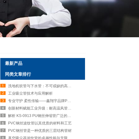
最新产品
同类文章排行
洗地机软管与下水管：不可或缺的高效清洁伙伴
工业吸尘管技术与应用解析
专业守护 柔性传输——鑫翔宇品牌PVC钢丝波纹管
创新材料赋能工业升级：耐高温风管的性能优势与多元应用
解析 KS-0913 PU钢丝伸缩管广泛的应用场景
PVC钢丝波纹管以其优质的材料和工艺
PVC钢丝管是一种优质的三层结构管材
真空吸尘器波纹管的卓越性能与无限可能