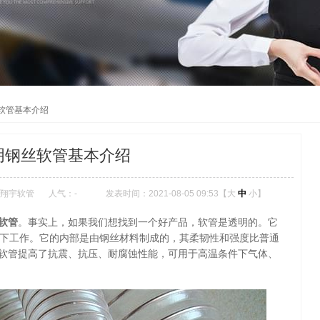
软管基本介绍
明钢丝软管基本介绍
翔宇软管
人气：
-
发表时间：2021-08-05 09:53【
大
中
小
】
软管
。事实上，如果我们想找到一个好产品，软管是透明的。它
度下工作。它的内部是由钢丝材料制成的，其柔韧性和强度比普通
软管提高了抗震、抗压、耐腐蚀性能，可用于高温条件下气体、