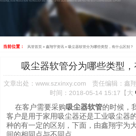
当前位置：
风管首页
»
鑫翔宇资讯
»
吸尘器软管分为哪些类型，有什么区别？
吸尘器软管分为哪些类型，
文章出处：
www.szxinxy.com
责任编辑：鑫
时间：2018-05-14 15:17【
大
在客户需要采购
吸尘器软管
的时候，
客户是用于家用吸尘器还是工业吸尘器
种的有一定的区别，下面，由鑫翔宇为
间的相同点与不同点。