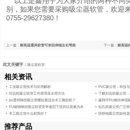
以上是鑫翔宇为大家介绍的两种不同
别，如果您需要采购吸尘器软管，欢迎
0755-29627380！
上一篇：
耐高温通风软管可来回伸缩左右弯曲
下一篇：
耐高温
此文关键字：
吸尘器软管
相关资讯
工业吸尘管技术与应用解析
PVC吸尘管：科技
封边机吸尘软管工作原理及全用方法
了解封边机吸尘管，
pu透明钢丝吸尘管哪款最适合木工雕刻机？
鑫翔宇PU钢丝伸缩
PU镀铜钢丝吸尘软管竞争激烈下坚持以质量为本
钻孔机吸尘管广泛替
木工吸尘管什么材质好？
防静电吸尘管如何选
推荐产品