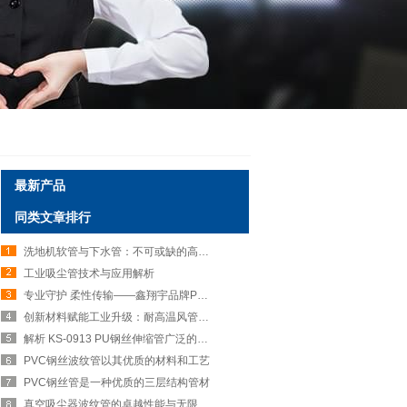
最新产品
同类文章排行
洗地机软管与下水管：不可或缺的高效清洁伙伴
工业吸尘管技术与应用解析
专业守护 柔性传输——鑫翔宇品牌PVC钢丝波纹管
创新材料赋能工业升级：耐高温风管的性能优势与多元应用
解析 KS-0913 PU钢丝伸缩管广泛的应用场景
PVC钢丝波纹管以其优质的材料和工艺
PVC钢丝管是一种优质的三层结构管材
真空吸尘器波纹管的卓越性能与无限可能