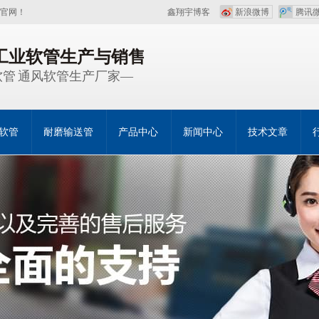
官网！
鑫翔宇博客
新浪微博
腾讯
注工业软管生产与销售
管 通风软管生产厂家—
软管
耐磨输送管
产品中心
新闻中心
技术文章