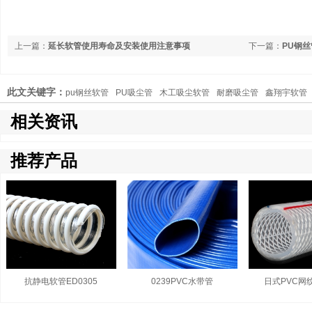
上一篇：
延长软管使用寿命及安装使用注意事项
下一篇：
PU钢
此文关键字：
pu钢丝软管
PU吸尘管
木工吸尘软管
耐磨吸尘管
鑫翔宇软管
相关资讯
推荐产品
抗静电软管ED0305
0239PVC水带管
日式PVC网纹