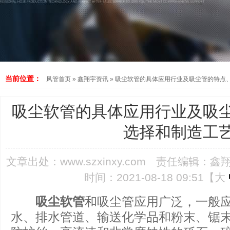
当前位置：
风管首页
»
鑫翔宇资讯
»
吸尘软管的具体应用行业及吸尘管的特点
吸尘软管的具体应用行业及吸
选择和制造工
文章出处：
www.szxinxy.com
责任编辑：鑫
时间：2021-08-18 09:51【
大
吸尘软管
和吸尘管应用广泛，一般应
水、排水管道、输送化学品和粉末、锯