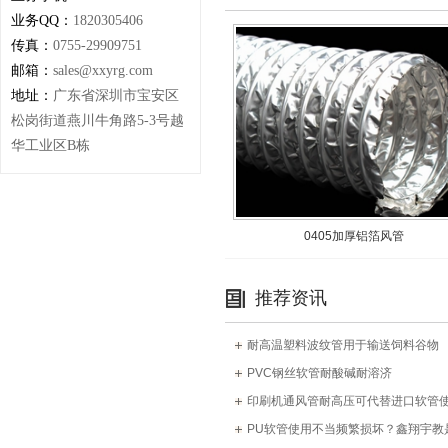
业务QQ：
1820305406
传真：
0755-29909751
邮箱：
sales@xxyrg.com
地址：
广东省深圳市宝安区
松岗街道燕川牛角路5-3号越
华工业区B栋
0405加厚铝箔风管
推荐资讯
耐高温塑料波纹管用于输送饲料谷物
PVC钢丝软管耐酸碱耐溶济
印刷机通风管耐高压可代替进口软管
PU软管使用不当频繁损坏？鑫翔宇教