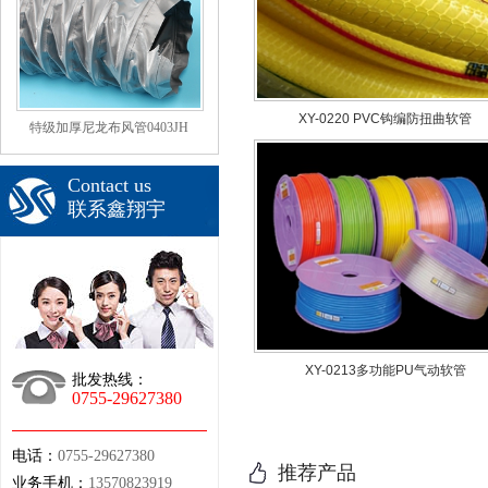
XY-0220 PVC钩编防扭曲软管
特级加厚尼龙布风管0403JH
Contact us
联系鑫翔宇
XY-0213多功能PU气动软管
批发热线：
0755-29627380
电话：
0755-29627380
推荐产品
业务手机：
13570823919