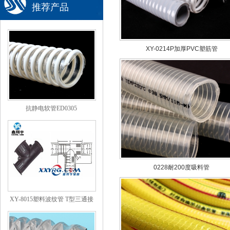
推荐产品
XY-0214P加厚PVC塑筋管
抗静电软管ED0305
0228耐200度吸料管
XY-8015塑料波纹管 T型三通接
头