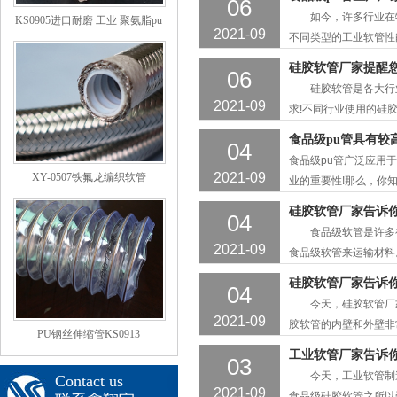
06
的加工工艺。 食品级
如今，许多行业在物
KS0905进口耐磨 工业 聚氨脂pu
要50度的挤压材料，
2021-09
不同类型的工业软管性
透明钢丝吸尘通风软管 印刷机
义，耐高温软管是一种
扫地车用
硅胶软管厂家提醒
06
开，那么是什么原因造
硅胶软管是各大行业
宽，使耐高温软管耐压
2021-09
求!不同行业使用的硅
在输送物料的同时需要
食品级pu管具有较
04
家会详细介绍食品级P
食品级pu管广泛应用
有美观大方的特点。其
2021-09
XY-0507铁氟龙编织软管
业的重要性!那么，你知
它的安全性，因为食物
硅胶软管厂家告诉你
04
全，不影响食品质量!
食品级软管是许多行
为SiO 2&mi
2021-09
食品级软管来运输材料
有保障的食品级软管才
硅胶软管厂家告诉你
04
品级软管的生产过程。
今天，硅胶软管厂家
+挤出等工艺。 食品
2021-09
胶软管的内壁和外壁非
PU钢丝伸缩管KS0913
几点就证明了食品级硅
工业软管厂家告诉
03
多其他软管做不到的。
今天，工业软管制造
Contact us
明、柔软、无味、无污
2021-09
食品级硅胶软管之所以