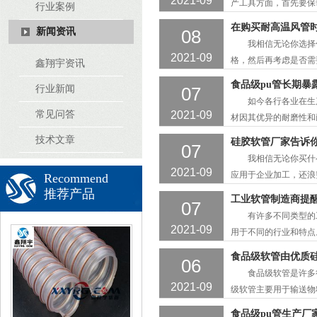
2021-09
产工具方面，首先要保
行业案例
具是食品级软管，包括
在购买耐高温风管
新闻资讯
08
就来介绍一些你对食品
我相信无论你选择什
关。但是想象一下，如
2021-09
格，然后再考虑是否需
鑫翔宇资讯
对耐高温软管的质量和
食品级pu管长期暴
行业新闻
07
择合适的耐高温风管呢
如今各行各业在生产加
设备上。因此，管径的
常见问答
2021-09
材因其优异的耐磨性和
品行业对软管的安全要
技术文章
硅胶软管厂家告诉你
07
天气下应该如何正确存
我相信无论你买什么
构的软管不易被压扁。
2021-09
应用于企业加工，还浪
Recommend
国进口材料，性能优异
推荐产品
工业软管制造商提
07
面，硅胶软管厂家会告
有许多不同类型的工
又称PU耐磨钢丝软管，
2021-09
用于不同的行业和特点
下我们生活中很常见的
食品级软管由优质
06
少的产品，所以很多客
食品级软管是许多行
细腻，这样吸入的灰尘
2021-09
级软管主要用于输送物
因为如此，食品级软管
食品级pu管生产