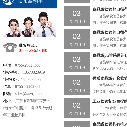
联系鑫翔宇
具备这些性能的食品级
食品级软管的口径
03
管的优势真的太多了
食品级软管是各大食
普通硅胶软管通常用于
2021-09
测，符合我国卫生标准
到食品行业!事实上，
食品级软管的口径
03
的要求，一起详细了
食品级软管是各大食
求，如管壁厚度、压缩
2021-09
批发热线：
测，符合我国卫生标准
0755-29627380
到食品行业!事实上，
食品级pu管采用进
03
的要求，一起详细了
食品级pu管在输送物
电话：
0755-29627380
求，如管壁厚度、压缩
2021-09
料的流动状态。此外，
业务手机：
13570823919
都会遇到这样的问题，
优质食品级硅胶软
业务QQ：
1820305406
02
为大家解答这个问题!
食品级硅胶软管广泛
传真：
0755-29909751
有耐高温、耐低温的特
2021-09
质硅橡胶和铂金硫化工
邮箱：
sales@xxyrg.com
品行业的物料运输!但
地址：
广东省深圳市宝安区
工业软管制造商提
02
面让我们一起来仔细看
松岗街道燕川牛角路5-3号越
工业软管是一种用于
有良好的卫生芯抗菌组
2021-09
管才在各大行业如此受
华工业区B栋
尺寸范围。其实软管的
食品级软管具有抗