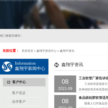
热门搜索关键词：
当前位置：
风管首页
»
鑫翔宇资讯中心
»
鑫翔宇资讯
Information
鑫翔宇资讯
鑫翔宇新闻中心
工业软管厂家告诉你
08
客户中心
工业软管是很多行业不
2021-09
丝伸缩软管具有优异的
客户见证
境，这也是很多企业选
食品级硅胶软管适
08
钢丝伸缩软管时，长度
合作客户
随着人们对食品安全
PU钢丝伸缩软管在生