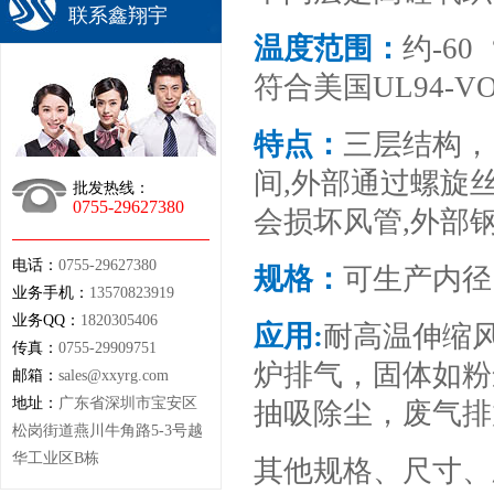
联系鑫翔宇
温度范围
：
约-6
符合美国UL94-V
特点：
三层结构，
间,外部通过螺旋
批发热线：
0755-29627380
会损坏风管,外部
电话：
0755-29627380
规格：
可生产内径
业务手机：
13570823919
业务QQ：
1820305406
应用:
耐高温伸缩
传真：
0755-29909751
炉排气，固体如粉
邮箱：
sales@xxyrg.com
地址：
广东省深圳市宝安区
抽吸除尘，废气排
松岗街道燕川牛角路5-3号越
华工业区B栋
其他规格、尺寸、