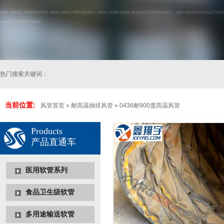
热门搜索关键词：
当前位置:
风管首页
»
耐高温抽排风管
»
0436耐900度高温风管
Products
产品直通车
医用软管系列
食品卫生级软管
多用途输送软管