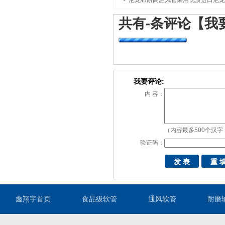
尼龙布耐高温风管采用优质进口尼龙
共有
-
条评论
【我
我要评论:
内 容：
（内容最多500个汉字
验证码：
鑫翔宇首页
食品级软管
通风软管
耐磨