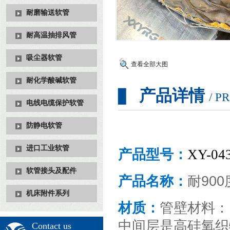
耐磨输送软管
耐高温抽排风管
吸尘器软管
查看全部大图
耐化学酸碱软管
产品详情
▊
/ P
电线电缆保护软管
防静电软管
进口工业软管
产品型号：
XY-0
软管接头及配件
产品名称：
耐90
机床附件系列
材质：
管壁材料：
中间层是高硅氧织
Contact us